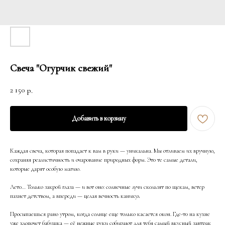
Свеча "Огурчик свежий"
2 150
р.
Добавить в корзину
Каждая свеча, которая попадает к вам в руки — уникальна. Мы отливаем их вручную,
сохраняя реалистичность и очарование природных форм. Это те самые детали,
которые дарят особую магию.
Лето… Только закрой глаза — и вот оно: солнечные лучи скользят по щекам, ветер
пахнет детством, а впереди — целая вечность каникул
Просыпаешься рано утром, когда солнце еще только касается окон. Где-то на кухне
уже хлопочет бабушка — её нежные руки собирают для тебя самый вкусный завтрак