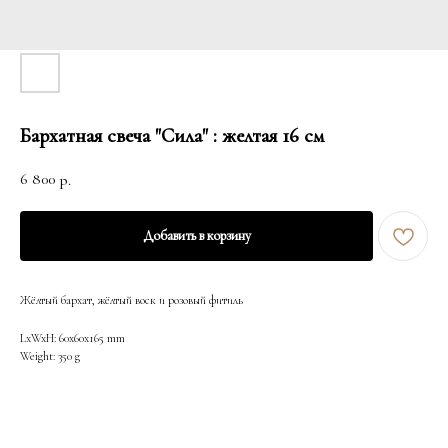
Бархатная свеча "Сила" : желтая 16 см
6 800
р.
Добавить в корзину
Жёлтый бархат, жёлтый воск и розовый фитиль
LxWxH: 60x60x165 mm
Weight: 350 g