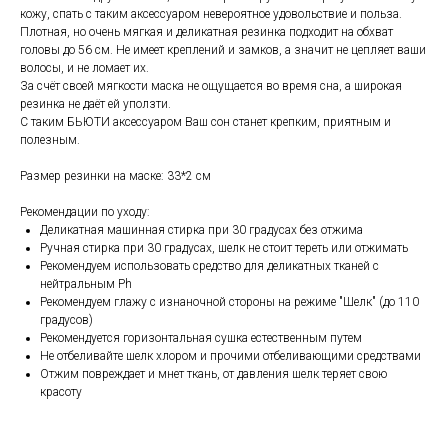
кожу, спать с таким аксессуаром невероятное удовольствие и польза.
Плотная, но очень мягкая и деликатная резинка подходит на обхват
головы до 56 см. Не имеет креплений и замков, а значит не цепляет ваши
волосы, и не ломает их.
За счёт своей мягкости маска не ощущается во время сна, а широкая
резинка не даёт ей уползти.
С таким БЬЮТИ аксессуаром Ваш сон станет крепким, приятным и
полезным.
Размер резинки на маске: 33*2 см
Рекомендации по уходу:
Деликатная машинная стирка при 30 градусах без отжима
Ручная стирка при 30 градусах, шелк не стоит тереть или отжимать
Рекомендуем использовать средство для деликатных тканей с
нейтральным Ph
Рекомендуем глажу с изнаночной стороны на режиме "Шелк" (до 110
градусов)
Рекомендуется горизонтальная сушка естественным путем
Не отбеливайте шелк хлором и прочими отбеливающими средствами
Отжим повреждает и мнет ткань, от давления шелк теряет свою
красоту