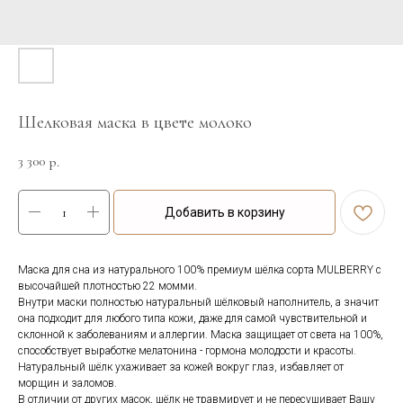
Шелковая маска в цвете молоко
3 300
р.
Добавить в корзину
Маска для сна из натурального 100% премиум шёлка сорта MULBERRY с
высочайшей плотностью 22 момми.
Внутри маски полностью натуральный шёлковый наполнитель, а значит
она подходит для любого типа кожи, даже для самой чувствительной и
склонной к заболеваниям и аллергии. Маска защищает от света на 100%,
способствует выработке мелатонина - гормона молодости и красоты.
Натуральный шёлк ухаживает за кожей вокруг глаз, избавляет от
морщин и заломов.
В отличии от других масок, шёлк не травмирует и не пересушивает Вашу