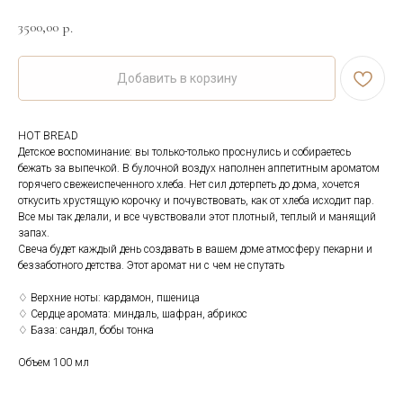
3500,00
р.
Добавить в корзину
HOT BREAD
Детское воспоминание: вы только-только проснулись и собираетесь
бежать за выпечкой. В булочной воздух наполнен аппетитным ароматом
горячего свежеиспеченного хлеба. Нет сил дотерпеть до дома, хочется
откусить хрустящую корочку и почувствовать, как от хлеба исходит пар.
Все мы так делали, и все чувствовали этот плотный, теплый и манящий
запах.
Свеча будет каждый день создавать в вашем доме атмосферу пекарни и
беззаботного детства. Этот аромат ни с чем не спутать
♢ Верхние ноты: кардамон, пшеница
♢ Сердце аромата: миндаль, шафран, абрикос
♢ База: сандал, бобы тонка
Объем 100 мл