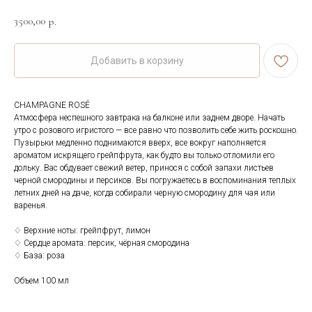
3500,00
р.
Добавить в корзину
CHAMPAGNE ROSÉ
Атмосфера неспешного завтрака на балконе или заднем дворе. Начать
утро с розового игристого — все равно что позволить себе жить роскошно.
Пузырьки медленно поднимаются вверх, все вокруг наполняется
ароматом искрящего грейпфрута, как будто вы только отломили его
дольку. Вас обдувает свежий ветер, принося с собой запахи листьев
черной смородины и персиков. Вы погружаетесь в воспоминания теплых
летних дней на даче, когда собирали черную смородину для чая или
варенья.
♢ Верхние ноты: грейпфрут, лимон
♢ Сердце аромата: персик, чёрная смородина
♢ База: роза
Объем 100 мл