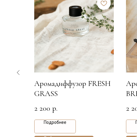
Аромадиффузор FRESH
Ар
GRASS
BR
2 200
2 2
р.
Подробнее