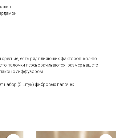
калипт
кардамон
 средние, есть ряд влияющих факторов: кол-во
асто палочки переворачиваются, размер вашего
флакон с диффузором
т набор (5 штук) фибровых палочек