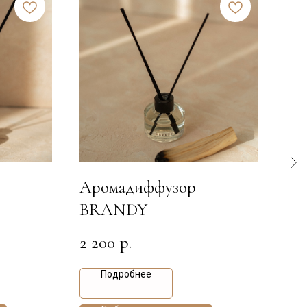
Аромадиффузор
Ар
BRANDY
FI
2 200
2 2
р.
Подробнее