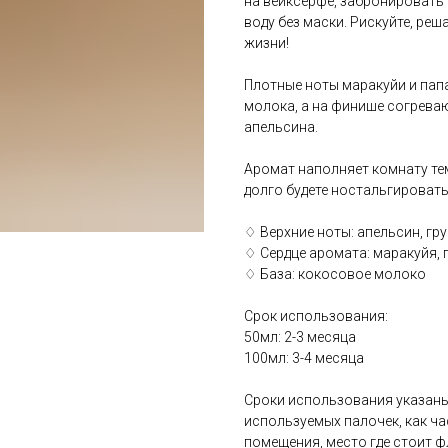
на вейксерфе, забронировать 
воду без маски. Рискуйте, реш
жизни!
Плотные ноты маракуйи и па
молока, а на финише согрева
апельсина.
Аромат наполняет комнату те
долго будете ностальгироват
♢ Верхние ноты: апельсин, гр
♢ Сердце аромата: маракуйя, 
♢ База: кокосовое молоко
Срок использования:
50мл: 2-3 месяца
100мл: 3-4 месяца
Сроки использования указаны
используемых палочек, как ч
помещения, место где стоит 