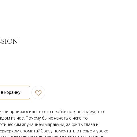
SSION
в корзину
жизни происходило что-то необычное, но знаем, что
ждом из нас. Почему бы не начать с чего-то
отическим звучанием маракуйи, закрыть глаза и
ерверком аромата? Сразу помечтать о первом уроке