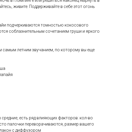
ночь в глэмпинге или решиться наконец нырнуть в
айтесь, живите. Поддерживайте в себе этот огонь
пайи подчеркиваются томностью кокосового
ются соблазнительным сочетанием груши и яркого
м самым летним звучанием, по которому вы еще
ь
уша
папайя
 средние, есть ряд влияющих факторов: кол-во
асто палочки переворачиваются, размер вашего
флакон с диффузором