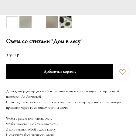
Свеча со стихами "Дом в лесу"
3 500
р.
Добавить в корзину
Друзья, мы рады представить нашу уникальную коллаборацию с современной
поэтессой Ах Астаховой
Ирина вдохновилась нашими ароматами и написала прекрасные стихи, которые
проявятся через 15-20 минут горения свечи
Чтобы с рассветом испить росу,
Чтобы спокойно любить и мыслить -
Я хочу жизнь с тобой в доме в лесу,
И созерцать бесконечность жизни.