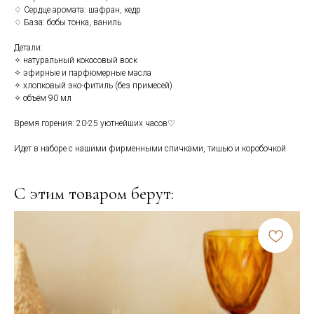
♢ Сердце аромата: шафран, кедр
♢ База: бобы тонка, ваниль
Детали:
✧ натуральный кокосовый воск
✧ эфирные и парфюмерные масла
✧ хлопковый эко-фитиль (без примесей)
✧ объём 90 мл
Время горения: 20-25 уютнейших часов♡
Идет в наборе с нашими фирменными спичками, тишью и коробочкой
С этим товаром берут: