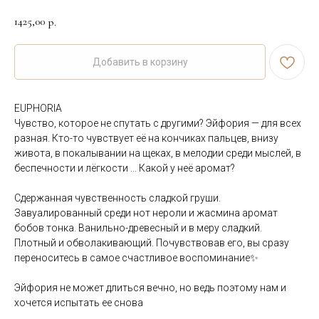
1425,00
р.
Добавить в корзину
EUPHORIA
Чувство, которое не спутать с другими? Эйфория — для всех
разная. Кто-то чувствует её на кончиках пальцев, внизу
живота, в покалывании на щеках, в мелодии среди мыслей, в
беспечности и лёгкости ... Какой у неё аромат?
⠀
Сдержанная чувственность сладкой груши.
Завуалированный среди нот нероли и жасмина аромат
бобов тонка. Ванильно-древесный и в меру сладкий.
Плотный и обволакивающий. Почувствовав его, вы сразу
переноситесь в самое счастливое воспоминание✨
⠀
Эйфория не может длиться вечно, но ведь поэтому нам и
хочется испытать ее снова
⠀