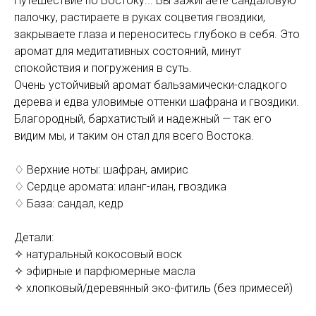
Путешествие по Востоку... Вы зажигаете сандаловую
палочку, растираете в руках соцветия гвоздики,
закрываете глаза и переноситесь глубоко в себя. Это
аромат для медитативных состояний, минут
спокойствия и погружения в суть.
Очень устойчивый аромат бальзамически-сладкого
дерева и едва уловимые оттенки шафрана и гвоздики.
Благородный, бархатистый и надежный — так его
видим мы, и таким он стал для всего Востока.
♢ Верхние ноты: шафран, амирис
♢ Сердце аромата: иланг-илан, гвоздика
♢ База: сандал, кедр
Детали:
✧ натуральный кокосовый воск
✧ эфирные и парфюмерные масла
✧ хлопковый/деревянный эко-фитиль (без примесей)