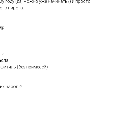
му году (да, можно уже начинать?) и просто
ого пирога.
др
ск
асла
фитиль (без примесей)
ших часов♡