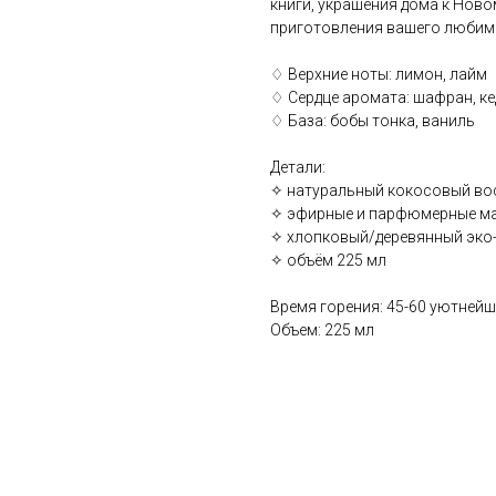
книги, украшения дома к Ново
приготовления вашего любим
♢ Верхние ноты: лимон, лайм
♢ Сердце аромата: шафран, ке
♢ База: бобы тонка, ваниль
Детали:
✧ натуральный кокосовый во
✧ эфирные и парфюмерные м
✧ хлопковый/деревянный эко-
✧ объём 225 мл
Время горения: 45-60 уютней
Объем: 225 мл