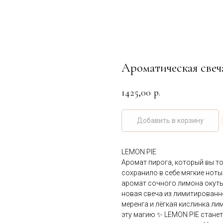
Ароматическая све
1425,00
р.
Добавить в корзину
LEMON PIE
Аромат пирога, который вы то
сохранило в себе мягкие ноты
аромат сочного лимона окуты
новая свеча из лимитированно
меренга и лёгкая кислинка л
эту магию ✨ LEMON PIE станет