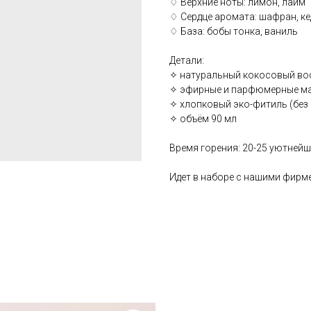
♢ Верхние ноты: лимон, лайм
♢ Сердце аромата: шафран, ке
♢ База: бобы тонка, ваниль
Детали:
✧ натуральный кокосовый во
✧ эфирные и парфюмерные м
✧ хлопковый эко-фитиль (без
✧ объём 90 мл
Время горения: 20-25 уютней
Идет в наборе с нашими фирм