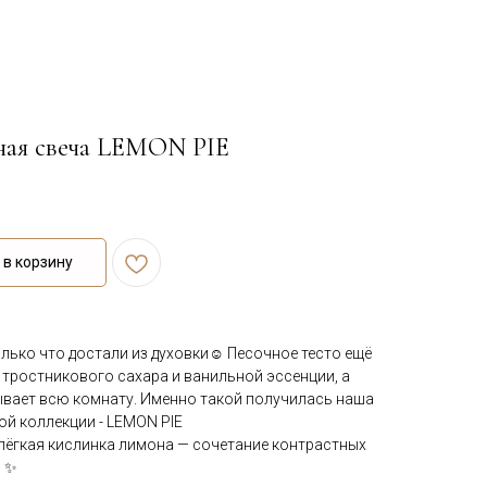
ная свеча LEMON PIE
в корзину
лько что достали из духовки☺️ Песочное тесто ещё
 тростникового сахара и ванильной эссенции, а
вает всю комнату. Именно такой получилась наша
ой коллекции - LEMON PIE
 лёгкая кислинка лимона — сочетание контрастных
ю ✨