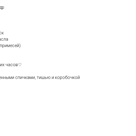
др
ск
асла
 примесей)
ших часов♡
енными спичками, тишью и коробочкой