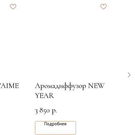
J'AIME
Аромадиффузор NEW
Ар
YEAR
LA
3 850
2 2
р.
Подробнее