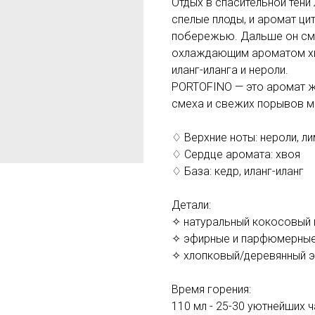
Отдых в спасительной тени
спелые плоды, и аромат ци
побережью. Дальше он см
охлаждающим ароматом хво
иланг-иланга и нероли.
PORTOFINO — это аромат ж
смеха и свежих порывов м
♢ Верхние ноты: нероли, л
♢ Сердце аромата: хвоя
♢ База: кедр, иланг-иланг
Детали:
✧ натуральный кокосовый 
✧ эфирные и парфюмерные
✧ хлопковый/деревянный э
Время горения:
110 мл - 25-30 уютнейших