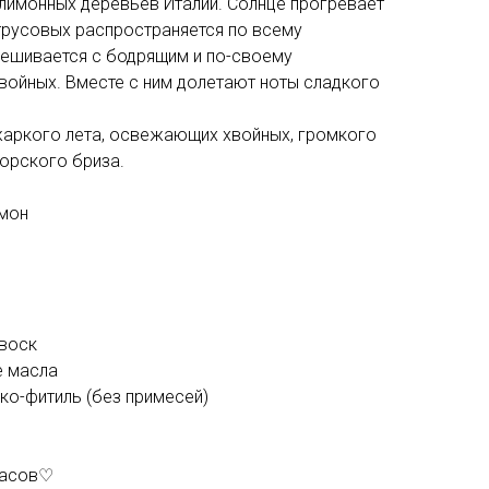
 лимонных деревьев Италии. Солнце прогревает
трусовых распространяется по всему
ешивается с бодрящим и по-своему
йных. Вместе с ним долетают ноты сладкого
аркого лета, освежающих хвойных, громкого
орского бриза.
имон
воск
 масла
ко-фитиль (без примесей)
 часов♡