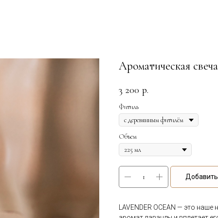
Ароматическая све
3 200
р.
Фитиль
Объем
Добавить 
LAVENDER OCEAN — это наше н
аромат лаванды и вплетает е