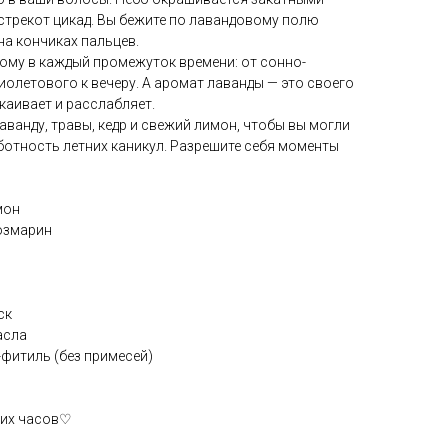
 стрекот цикад. Вы бежите по лавандовому полю
на кончиках пальцев.
ому в каждый промежуток времени: от сонно-
олетового к вечеру. А аромат лаванды — это своего
каивает и расслабляет.
аванду, травы, кедр и свежий лимон, чтобы вы могли
ботность летних каникул. Разрешите себя моменты
мон
розмарин
ск
асла
фитиль (без примесей)
ших часов♡