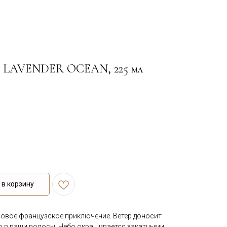
ча LAVENDER OCEAN, 225 мл
в корзину
овое французское приключение. Ветер доносит
го в ваши волосы. Небо окрашивается закатными