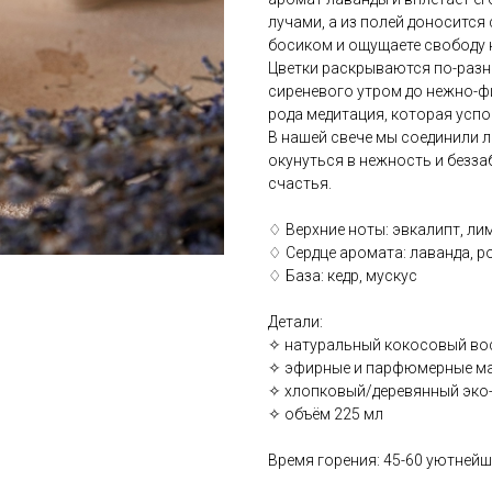
лучами, а из полей доносится
босиком и ощущаете свободу 
Цветки раскрываются по-разн
сиреневого утром до нежно-фи
рода медитация, которая успо
В нашей свече мы соединили л
окунуться в нежность и безза
счастья.
♢ Верхние ноты: эвкалипт, ли
♢ Сердце аромата: лаванда, 
♢ База: кедр, мускус
Детали:
✧ натуральный кокосовый во
✧ эфирные и парфюмерные м
✧ хлопковый/деревянный эко-
✧ объём 225 мл
Время горения: 45-60 уютней