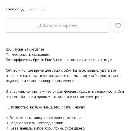
2900,00
4900,00
р.
р.
Добавить в корзину
Soul Hygge & Pure Sense
Тонкие ароматы-состояния.
Все парфюмеры бренда Pure Sense — талантливые незрячие люди
Сейчас — лучшее время для самого себя. Ты перестаешь слушать все
запреты и наслаждаешься свежеиспеченным ягодным брауни, запивая
вкуснейшим какао на миндальном молоке.
Эта гурманская свеча — настоящая феерия сладости и сливочности. Она
окутает тебя своим пряным теплом и унесет в сладкие грезы.
Ты полностью заслуживаешь это. К себе — нежно.
✧ Верхние ноты: миндальное молоко, черешня
✧ Сердце аромата: шоколад, специи
✧ База: ваниль, амбра, бобы тонка, сухое дерево.