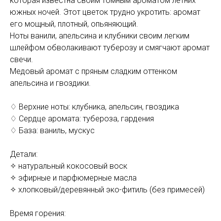
которая известна своим томным ароматом летних
южных ночей. Этот цветок трудно укротить: аромат
его мощный, плотный, опьяняющий.
Ноты ванили, апельсина и клубники своим легким
шлейфом обволакивают туберозу и смягчают аромат
свечи.
Медовый аромат с пряным сладким оттенком
апельсина и гвоздики.
♢ Верхние ноты: клубника, апельсин, гвоздика
♢ Сердце аромата: тубероза, гардения
♢ База: ваниль, мускус
Детали:
✧ натуральный кокосовый воск
✧ эфирные и парфюмерные масла
✧ хлопковый/деревянный эко-фитиль (без примесей)
Время горения: