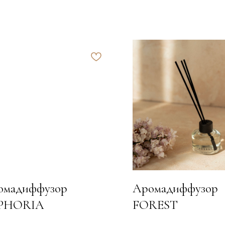
омадиффузор
Аромадиффузор
PHORIA
FOREST