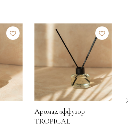
Аромадиффузор
Ар
TROPICAL
RH