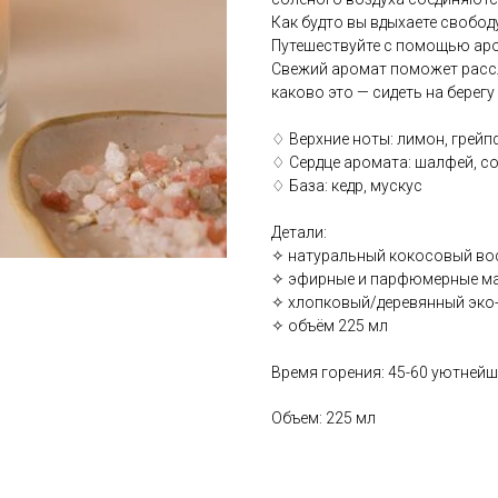
Как будто вы вдыхаете свобод
Путешествуйте с помощью ар
Свежий аромат поможет рассл
каково это — сидеть на берег
♢ Верхние ноты: лимон, грейп
♢ Сердце аромата: шалфей, с
♢ База: кедр, мускус
Детали:
✧ натуральный кокосовый во
✧ эфирные и парфюмерные м
✧ хлопковый/деревянный эко-
✧ объём 225 мл
Время горения: 45-60 уютней
Объем: 225 мл