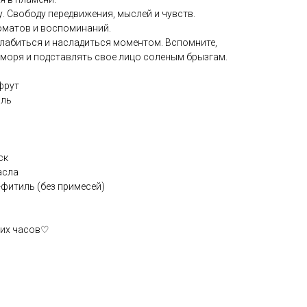
у. Свободу передвижения, мыслей и чувств.
оматов и воспоминаний.
абиться и насладиться моментом. Вспомните,
у моря и подставлять свое лицо соленым брызгам.
фрут
оль
ск
асла
фитиль (без примесей)
ших часов♡