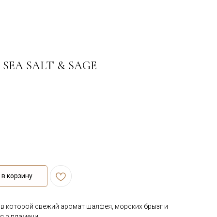
ча SEA SALT & SAGE
в корзину
, в которой свежий аромат шалфея, морских брызг и
я в пламени.