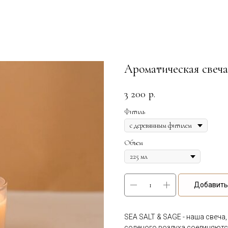
Ароматическая све
3 200
р.
Фитиль
Объем
Добавить 
SEA SALT & SAGE - наша свеча
соленого воздуха соединяютс