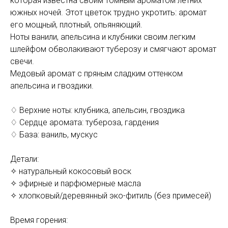
которая известна своим томным ароматом летних
южных ночей. Этот цветок трудно укротить: аромат
его мощный, плотный, опьяняющий.
Ноты ванили, апельсина и клубники своим легким
шлейфом обволакивают туберозу и смягчают аромат
свечи.
Медовый аромат с пряным сладким оттенком
апельсина и гвоздики.
♢ Верхние ноты: клубника, апельсин, гвоздика
♢ Сердце аромата: тубероза, гардения
♢ База: ваниль, мускус
Детали:
✧ натуральный кокосовый воск
✧ эфирные и парфюмерные масла
✧ хлопковый/деревянный эко-фитиль (без примесей)
Время горения: