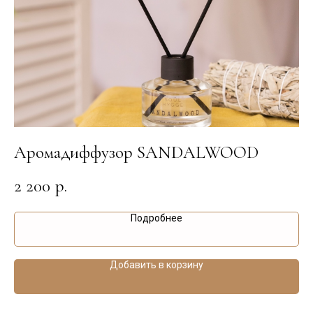
Аромадиффузор SANDALWOOD
А
2 200
2
р.
Подробнее
Добавить в корзину