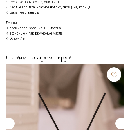
♢ Верхние ноты: сосна, эвкалипт
♢ Сердце аромата: красное яблоко, гвоздика, корица
♢ База: кедр,ваниль
Детали:
✧ срок использования 1-3 месяца
✧ эфирные и парфюмерные масла
✧ объём 7 мл
С этим товаром берут: