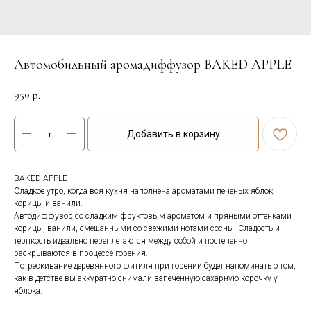
Автомобильный аромадиффузор BAKED APPLE
950
р.
Добавить в корзину
BAKED APPLE
Сладкое утро, когда вся кухня наполнена ароматами печеных яблок,
корицы и ванили.
Автодиффузор со сладким фруктовым ароматом и пряными оттенками
корицы, ванили, смешанными со свежими нотами сосны. Сладость и
терпкость идеально переплетаются между собой и постепенно
раскрываются в процессе горения.
Потрескивание деревянного фитиля при горении будет напоминать о том,
как в детстве вы аккуратно снимали запеченную сахарную корочку у
яблока.