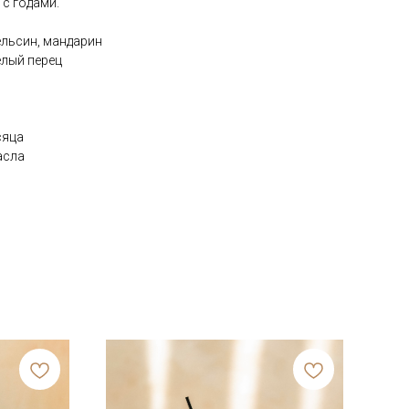
с годами.
ельсин, мандарин
елый перец
сяца
асла