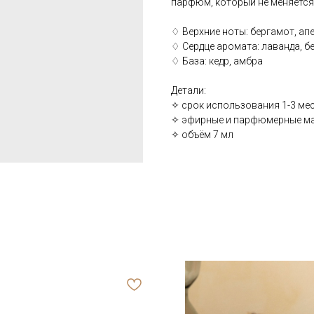
парфюм, который не меняется 
♢ Верхние ноты: бергамот, ап
♢ Сердце аромата: лаванда, б
♢ База: кедр, амбра
Детали:
✧ срок использования 1-3 ме
✧ эфирные и парфюмерные м
✧ объём 7 мл